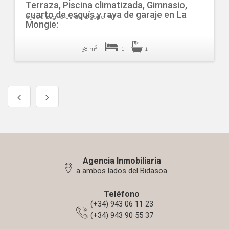
Terraza, Piscina climatizada, Gimnasio,
cuarto de esquís y raya de garaje en La
65200 Bagnères-de-Bigorre, FR
Mongie:
2
38 m
1
1
Agencia Inmobiliaria
a ambos lados del Bidasoa
Teléfono
(+34) 943 06 11 23
(+34) 943 90 55 37