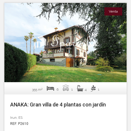
Venta
2
355 m
6
1
4
1
ANAKA: Gran villa de 4 plantas con jardín
Irun, ES
REF: P2610