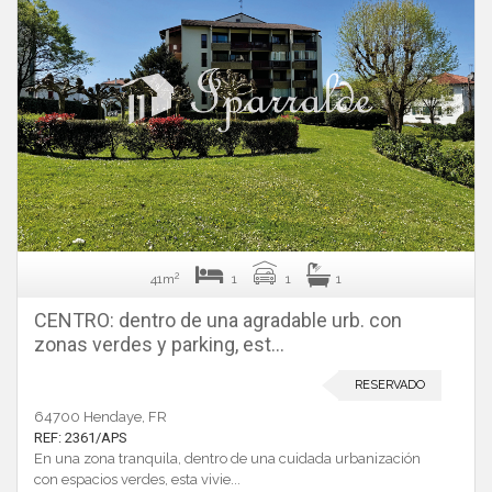
2
41m
1
1
1
CENTRO: dentro de una agradable urb. con
zonas verdes y parking, est...
RESERVADO
64700 Hendaye, FR
REF: 2361/APS
En una zona tranquila, dentro de una cuidada urbanización
con espacios verdes, esta vivie...