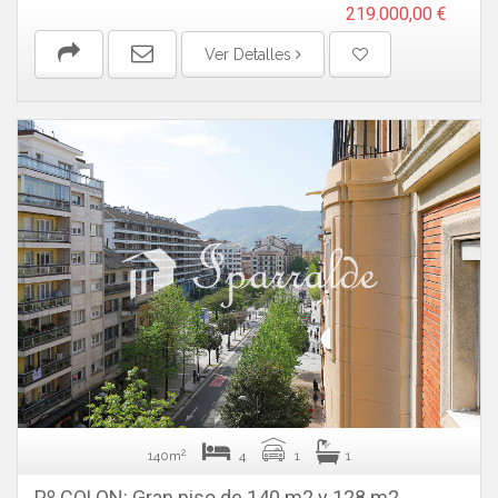
219.000,00 €
Ver Detalles
2
140m
4
1
1
Pº COLON: Gran piso de 140 m2 y 128 m2