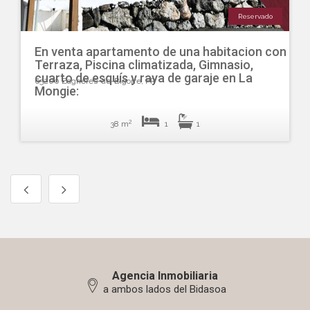
Reservado
En venta apartamento de una habitacion con
Terraza, Piscina climatizada, Gimnasio,
cuarto de esquís y raya de garaje en La
65200 Bagnères-de-Bigorre, FR
Mongie:
2
38 m
1
1
Agencia Inmobiliaria
a ambos lados del Bidasoa