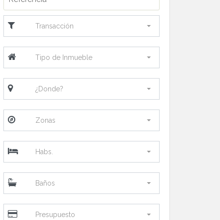
Transacción
Tipo de Inmueble
¿Donde?
Zonas
Habs.
Baños
Precio:
35.0
Presupuesto