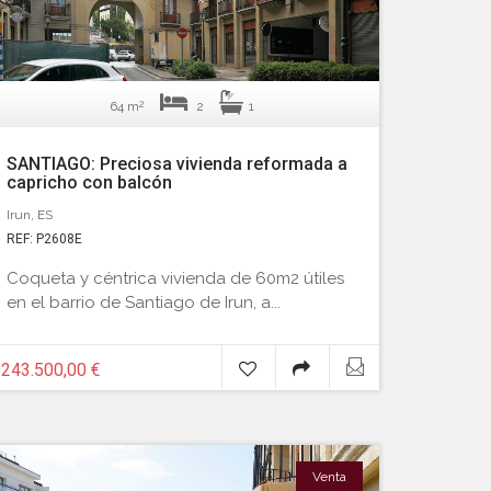
2
64 m
2
1
SANTIAGO: Preciosa vivienda reformada a
capricho con balcón
Irun, ES
REF: P2608E
Coqueta y céntrica vivienda de 60m2 útiles
en el barrio de Santiago de Irun, a...
243.500,00 €
Venta