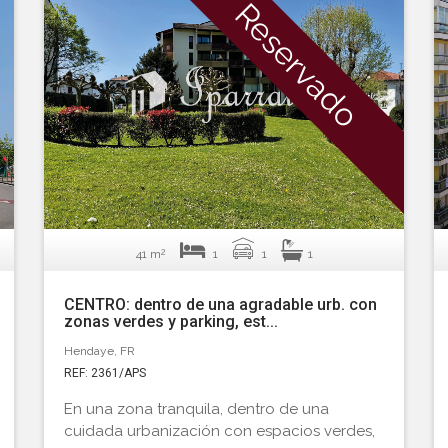
Reservado
2
41 m
1
1
1
CENTRO: dentro de una agradable urb. con
zonas verdes y parking, est...
Hendaye, FR
REF: 2361/APS
En una zona tranquila, dentro de una
cuidada urbanización con espacios verdes,